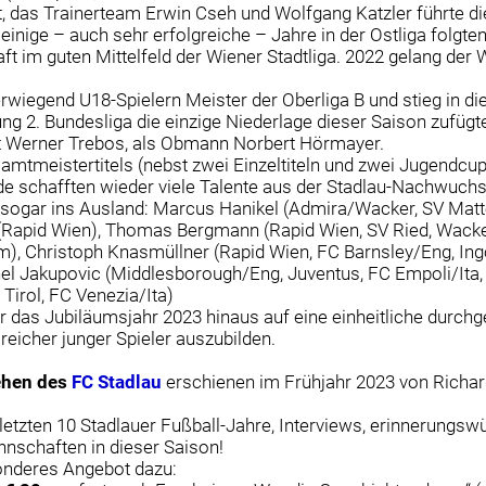
t, das Trainerteam Erwin Cseh und Wolfgang Katzler führte d
einige – auch sehr erfolgreiche – Jahre in der Ostliga folgte
im guten Mittelfeld der Wiener Stadtliga. 2022 gelang der W
wiegend U18-Spielern Meister der Oberliga B und stieg in die
ung 2. Bundesliga die einzige Niederlage dieser Saison zufüg
nt Werner Trebos, als Obmann Norbert Hörmayer.
amtmeistertitels (nebst zwei Einzeltiteln und zwei Jugend
de schafften wieder viele Talente aus der Stadlau-Nachwuc
r sogar ins Ausland: Marcus Hanikel (Admira/Wacker, SV Ma
 (Rapid Wien), Thomas Bergmann (Rapid Wien, SV Ried, Wack
), Christoph Knasmüllner (Rapid Wien, FC Barnsley/Eng, Ing
nel Jakupovic (Middlesborough/Eng, Juventus, FC Empoli/Ita
irol, FC Venezia/Ita)
r das Jubiläumsjahr 2023 hinaus auf eine einheitliche durchg
reicher junger Spieler auszubilden.
ehen
des
FC Stadlau
erschienen im Frühjahr 2023 von Richard
letzten 10 Stadlauer Fußball-Jahre, Interviews, erinnerungsw
nschaften in dieser Saison!
esonderes Angebot dazu: