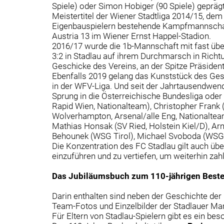
Spiele) oder Simon Hobiger (90 Spiele) gepräg
Meistertitel der Wiener Stadtliga 2014/15, dem 
Eigenbauspielern bestehende Kampfmannschaft 
Austria 13 im Wiener Ernst Happel-Stadion.
2016/17 wurde die 1b-Mannschaft mit fast über
3:2 in Stadlau auf ihrem Durchmarsch in Richt
Geschicke des Vereins, an der Spitze Präside
Ebenfalls 2019 gelang das Kunststück des Ges
in der WFV-Liga. Und seit der Jahrtausendwen
Sprung in die Österreichische Bundesliga ode
Rapid Wien, Nationalteam), Christopher Frank
Wolverhampton, Arsenal/alle Eng, Nationalteam
Mathias Honsak (SV Ried, Holstein Kiel/D), Ar
Behounek (WSG Tirol), Michael Svoboda (WSG T
Die Konzentration des FC Stadlau gilt auch übe
einzuführen und zu vertiefen, um weiterhin zahl
Das Jubiläumsbuch zum 110-jährigen Best
Darin enthalten sind neben der Geschichte der 
Team-Fotos und Einzelbilder der Stadlauer Man
Für Eltern von Stadlau-Spielern gibt es ein b