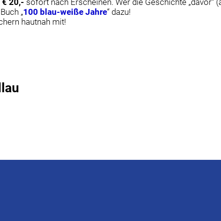
 € 20,-
sofort nach Erscheinen. Wer die Geschichte „davor“ (
 Buch „
100 blau-weiße Jahre
“ dazu!
chern hautnah mit!
dlau