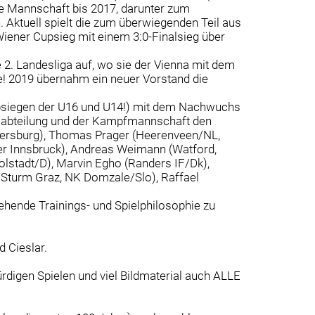
ie Mannschaft bis 2017, darunter zum
n. Aktuell spielt die zum überwiegenden Teil aus
iener Cupsieg mit einem 3:0-Finalsieg über
 2. Landesliga auf, wo sie der Vienna mit dem
te! 2019 übernahm ein neuer Vorstand die
cupsiegen der U16 und U14!) mit dem Nachwuchs
hsabteilung und der Kampfmannschaft den
ttersburg), Thomas Prager (Heerenveen/NL,
er Innsbruck), Andreas Weimann (Watford,
olstadt/D), Marvin Egho (Randers IF/Dk),
, Sturm Graz, NK Domzale/Slo), Raffael
ehende Trainings- und Spielphilosophie zu
 Cieslar.
ürdigen Spielen und viel Bildmaterial auch ALLE