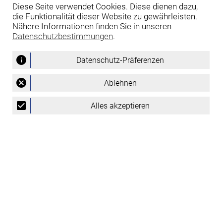
Diese Seite verwendet Cookies. Diese dienen dazu,
die Funktionalität dieser Website zu gewährleisten.
Fußballclub Stadlau
Nähere Informationen finden Sie in unseren
Datenschutzbestimmungen
.
Downloads
info
Datenschutz-Präferenzen
Kontakt
Impressum
cancel
Ablehnen
Datenschutz
check_box
Alles akzeptieren
Login